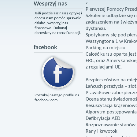
z
Wesprzyj nas
Pierwszej Pomocy Przed
Jeśli podzielasz naszą optykę i
Szkolenie odbędzie się 
chcesz nam pomóc sprawnie
zadaszeniem na świeży
działać, wesprzyj nas
finansowo! Dokonaj
dystansu.
darowizny na rzecz Fundacji.
Spotykamy się pod pierw
Waszyngtona 1 w Krakow
facebook
Parking na miejscu.
Całość kursu oparta jes
ERC, oraz Amerykańskie
z regulacjami UE.
Bezpieczeństwo na miej
Łańcuch przeżycia – zło
Prawidłowe zabezpieczen
Poszukaj naszego profilu na
Ocena stanu świadomoś
facebook.com
Resuscytacja krążenio
Algorytm postępowania
Defibrylacja AED
Rozpoznawanie stanów z
Rany i krwotoki