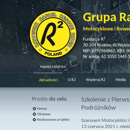
Grupa R
Motocyklowe i Rowe
2
Fundacja R
30-204 Kraków, Al.Waszy
NIP: 6792964862, KRS: 
Nr konta: 62 1050 1445 
PAMIĘCI BARTKA
O R2
Wspieraj R2
Media
Aktualności
Prosto
do celu
Szkolenie z Pierw
Podróżników
Newsy
Obstawy
Realizowane projekty
Szanowni Motocykliści i
13 czerwca 2021 r.
niedz