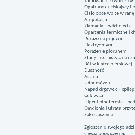
Tamowanie krwotoków
Opatrunek uciskający i 
Ciało obce wbite w ranę
Amputacja
Złamania i zwichnięcia
Oparzenia termiczne i 
Porażenie prądem
Elektrycznym
Porażenie piorunem
Stany internistyczne i z
Ból w klatce piersiowej 
Duszność
Astma
Udar mózgu
Napad drgawek – epilep
Cukrzyca
Hiper i hipotermia – na
Omdlenia i utrata przy
Zakrztuszenie
Zgłoszenie swojego udzia
chęcią poćwiczenia.