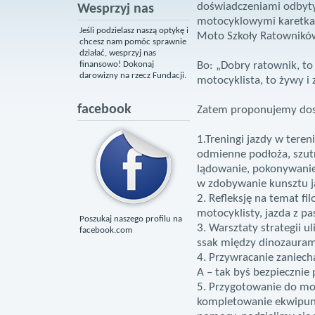
doświadczeniami odbyty
Wesprzyj nas
motocyklowymi karetkam
Jeśli podzielasz naszą optykę i
Moto Szkoły Ratownikó
chcesz nam pomóc sprawnie
działać, wesprzyj nas
finansowo! Dokonaj
Bo: „Dobry ratownik, to
darowizny na rzecz Fundacji.
motocyklista, to żywy i
facebook
Zatem proponujemy dosk
1.
Treningi jazdy w teren
odmienne podłoża, szutry
lądowanie, pokonywanie
w zdobywanie kunsztu j
2.
Refleksję na temat fil
motocyklisty, jazda z p
Poszukaj naszego profilu na
3.
Warsztaty strategii ul
facebook.com
ssak między dinozauram
4.
Przywracanie zaniech
A – tak byś bezpiecznie 
5.
Przygotowanie do mo
kompletowanie ekwipunk