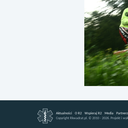
Aktualności
O R2
Wspieraj R2
Media
Partnerz
Copyright
Rkwadrat.pl.
©
2010 - 2026.
Projekt i wy