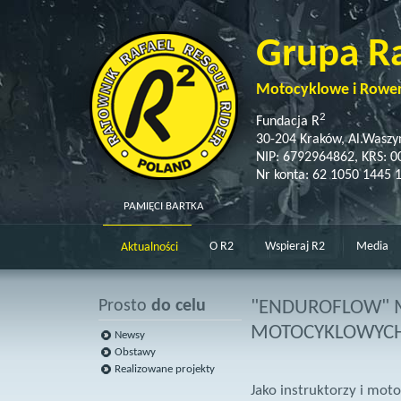
Grupa R
Motocyklowe i Rowe
2
Fundacja R
30-204 Kraków, Al.Waszy
NIP: 6792964862, KRS: 
Nr konta: 62 1050 1445 
PAMIĘCI BARTKA
O R2
Wspieraj R2
Media
Aktualności
Prosto
do celu
"ENDUROFLOW" 
MOTOCYKLOWYCH
Newsy
Obstawy
Realizowane projekty
Jako instruktorzy i mot