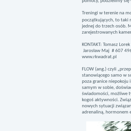
pomocy, podzielimy się
Treningi w terenie na m
początkujących, to taki m
jednej do trzech osób. 
zarejestrowanych kamer
KONTAKT:
Tomasz Lorek 
Jarosław Maj # 607 496
www.rkwadrat.pl
FLOW (ang.) czyli „prze
stanowiącego samo w sob
poza granice niepokoju i
samym w sobie, doświadc
świadomości, możliwe ty
kogoś aktywności. Zwią
nowych sytuacji związan
adrenaliną, hormonem e